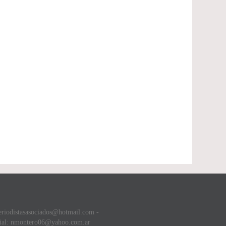
eriodistasasociados@hotmail.com -
ial: nmontero06@yahoo.com.ar