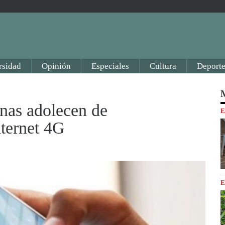
rsidad
Opinión
Especiales
Cultura
Deporte
M
nas adolecen de
E
nternet 4G
E