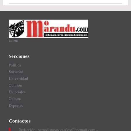
Lorem
Secciones
Politica
Sociedad
Universidad
Opinion
Especiales
Cultura
Deportes
Contactos
Redacción: periodistasasociados@hotmail.com -