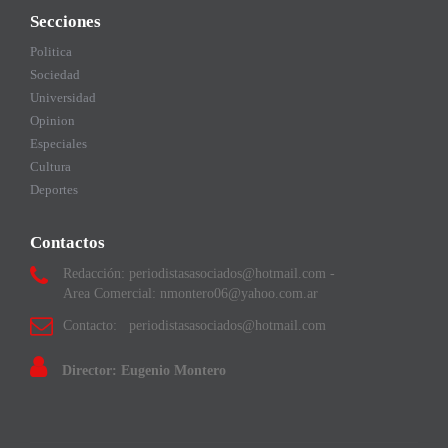
Secciones
Politica
Sociedad
Universidad
Opinion
Especiales
Cultura
Deportes
Contactos
Redacción: periodistasasociados@hotmail.com -
Area Comercial: nmontero06@yahoo.com.ar
Contacto: periodistasasociados@hotmail.com
Director: Eugenio Montero