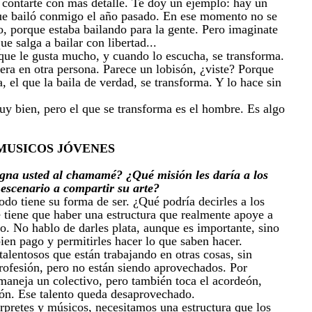
 contarte con más detalle. Te doy un ejemplo: hay un
que bailó conmigo el año pasado. En ese momento no se
o, porque estaba bailando para la gente. Pero imaginate
que salga a bailar con libertad...
ue le gusta mucho, y cuando lo escucha, se transforma.
era en otra persona. Parece un lobisón, ¿viste? Porque
a, el que la baila de verdad, se transforma. Y lo hace sin
 bien, pero el que se transforma es el hombre. Es algo
 MUSICOS JÓVENES
gna usted al chamamé? ¿Qué misión les daría a los
 escenario a compartir su arte?
o tiene su forma de ser. ¿Qué podría decirles a los
 tiene que haber una estructura que realmente apoye a
o. No hablo de darles plata, aunque es importante, sino
bien pago y permitirles hacer lo que saben hacer.
lentosos que están trabajando en otras cosas, sin
ofesión, pero no están siendo aprovechados. Por
maneja un colectivo, pero también toca el acordeón,
ción. Ese talento queda desaprovechado.
érpretes y músicos, necesitamos una estructura que los