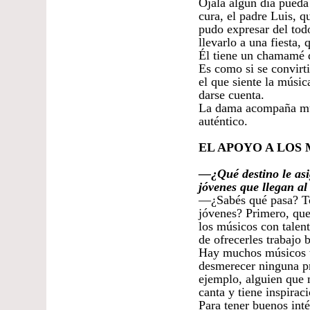
Ojalá algún día pueda
cura, el padre Luis, 
pudo expresar del tod
llevarlo a una fiesta, 
Él tiene un chamamé q
Es como si se convirti
el que siente la músic
darse cuenta.
La dama acompaña muy
auténtico.
EL APOYO A LOS
—¿Qué destino le asi
jóvenes que llegan al
—¿Sabés qué pasa? Tod
jóvenes? Primero, que
los músicos con talent
de ofrecerles trabajo 
Hay muchos músicos ta
desmerecer ninguna pr
ejemplo, alguien que 
canta y tiene inspira
Para tener buenos int