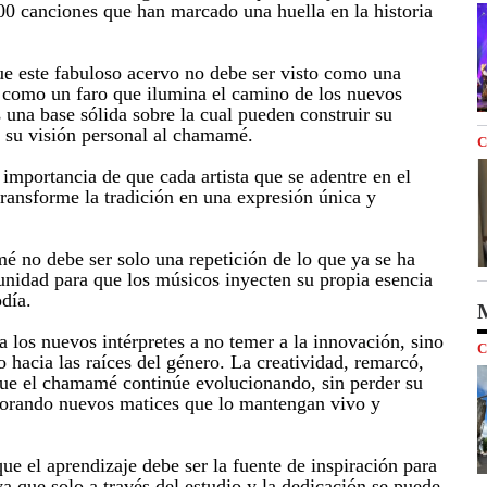
00 canciones que han marcado una huella en la historia
ue este fabuloso acervo no debe ser visto como una
o como un faro que ilumina el camino de los nuevos
 una base sólida sobre la cual pueden construir su
r su visión personal al chamamé.
C
 importancia de que cada artista que se adentre en el
ansforme la tradición en una expresión única y
mé no debe ser solo una repetición de lo que ya se ha
unidad para que los músicos inyecten su propia esencia
día.
M
 a los nuevos intérpretes a no temer a la innovación, sino
C
o hacia las raíces del género. La creatividad, remarcó,
ue el chamamé continúe evolucionando, sin perder su
porando nuevos matices que lo mantengan vivo y
e el aprendizaje debe ser la fuente de inspiración para
a que solo a través del estudio y la dedicación se puede