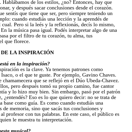
r. Hablábamos de los estilos, ¿no? Entonces, hay que
ionar, y después sacar conclusiones desde el corazón.
ue sentís que tiene que ser, pero siempre teniendo un
mplo: cuando estudiás una lección y la aprendés de
 cual. Pero si la leés y la reflexionás, decís lo mismo,
 En la música pasa igual. Podés interpretar algo de una
sa por el filtro de tu corazón, tu alma, tus
el que florece.
 DE LA INSPIRACIÓN
está en la inspiración?
piración es la clave. Ya tenemos patrones como
Isaco, o el que te guste. Por ejemplo, Gavino Chaves.
pe chamamecera que se reflejó en el Dúo Ubeda-Chavez.
llos, pero después tomó su propio camino, fue cantor
entía y lo hizo muy bien. Sin embargo, pasó por el patrón
¿entendés? Eso es lo que quiero decir: no se trata de
esa base como guía. Es como cuando estudiás una
és de memoria, sino que sacás tus conclusiones y
 al profesor con tus palabras. En este caso, el público es
 quien le muestra tu interpretación.
esta musical?