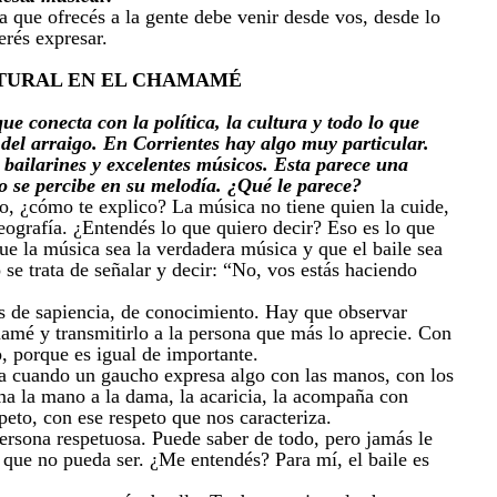
a que ofrecés a la gente debe venir desde vos, desde lo
erés expresar.
TURAL EN EL CHAMAMÉ
e conecta con la política, la cultura y todo lo que
 del arraigo. En Corrientes hay algo muy particular.
ailarines y excelentes músicos. Esta parece una
so se percibe en su melodía. ¿Qué le parece?
ro, ¿cómo te explico? La música no tiene quien la cuide,
reografía. ¿Entendés lo que quiero decir? Eso es lo que
ue la música sea la verdadera música y que el baile sea
 se trata de señalar y decir: “No, vos estás haciendo
 de sapiencia, de conocimiento. Hay que observar
mé y transmitirlo a la persona que más lo aprecie. Con
, porque es igual de importante.
ca cuando un gaucho expresa algo con las manos, con los
a la mano a la dama, la acaricia, la acompaña con
peto, con ese respeto que nos caracteriza.
persona respetuosa. Puede saber de todo, pero jamás le
 que no pueda ser. ¿Me entendés? Para mí, el baile es