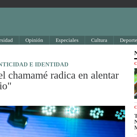
rsidad
Opinión
Especiales
Cultura
Deporte
N
NTICIDAD E IDENTIDAD
C
el chamamé radica en alentar
io"
C
T
N