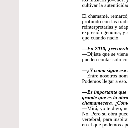
cultivar la autenticida
El chamamé, remarcó,
profundo con las trad
reinterpretarlas y ad
expresión genuina, y 
que cuando nació.
—En 2010, ¿recuerda
—Dijiste que se vien
pueden contar solo c
—¿Y como sigue ese 
—Entre nosotros nomá
Podemos llegar a eso.
—Es importante que l
grande que es la obr
chamamecera. ¿Cómo 
—Mirá, yo te digo, no
No. Pero su obra pue
vertebral, para inspir
en el que podemos apo