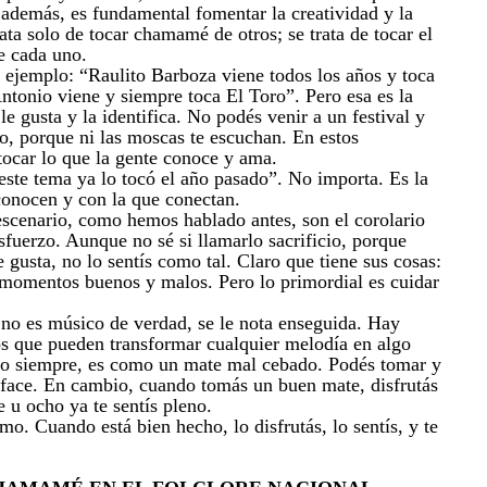
 además, es fundamental fomentar la creatividad y la
ata solo de tocar chamamé de otros; se trata de tocar el
e cada uno.
r ejemplo: “Raulito Barboza viene todos los años y toca
ntonio viene y siempre toca El Toro”. Pero esa es la
le gusta y la identifica. No podés venir a un festival y
o, porque ni las moscas te escuchan. En estos
tocar lo que la gente conoce y ama.
este tema ya lo tocó el año pasado”. No importa. Es la
conocen y con la que conectan.
 escenario, como hemos hablado antes, son el corolario
sfuerzo. Aunque no sé si llamarlo sacrificio, porque
 gusta, no lo sentís como tal. Claro que tiene sus cosas:
momentos buenos y malos. Pero lo primordial es cuidar
no es músico de verdad, se le nota enseguida. Hay
s que pueden transformar cualquier melodía en algo
go siempre, es como un mate mal cebado. Podés tomar y
isface. En cambio, cuando tomás un buen mate, disfrutás
e u ocho ya te sentís pleno.
o. Cuando está bien hecho, lo disfrutás, lo sentís, y te