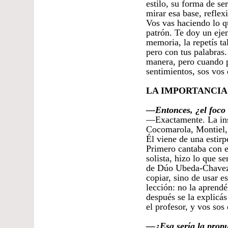
estilo, su forma de se
mirar esa base, reflex
Vos vas haciendo lo q
patrón. Te doy un eje
memoria, la repetís tal
pero con tus palabras.
manera, pero cuando pa
sentimientos, sos vos 
LA IMPORTANCIA
—Entonces, ¿el foco 
—Exactamente. La ins
Cocomarola, Montiel, 
Él viene de una estir
Primero cantaba con e
solista, hizo lo que s
de Dúo Ubeda-Chavez, 
copiar, sino de usar 
lección: no la aprend
después se la explicás
el profesor, y vos sos
—¿Esa sería la propu