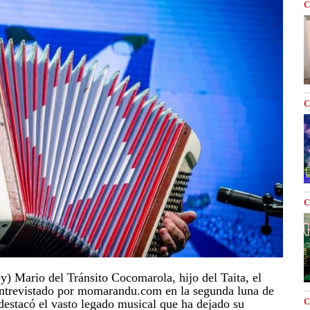
C
C
C
) Mario del Tránsito Cocomarola, hijo del Taita, el
ntrevistado por momarandu.com en la segunda luna de
C
 destacó el vasto legado musical que ha dejado su