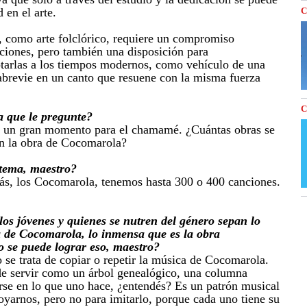
d en el arte.
C
 como arte folclórico, requiere un compromiso
iciones, pero también una disposición para
aptarlas a los tiempos modernos, como vehículo de una
abrevie en un canto que resuene con la misma fuerza
C
 que le pregunte?
e un gran momento para el chamamé. ¿Cuántas obras se
on la obra de Cocomarola?
tema, maestro?
s, los Cocomarola, tenemos hasta 300 o 400 canciones.
os jóvenes y quienes se nutren del género sepan lo
a de Cocomarola, lo inmensa que es la obra
se puede lograr eso, maestro?
 se trata de copiar o repetir la música de Cocomarola.
de servir como un árbol genealógico, una columna
arse en lo que uno hace, ¿entendés? Es un patrón musical
yarnos, pero no para imitarlo, porque cada uno tiene su