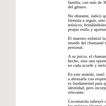
familia, con más de 3
del género.
No obstante, indicó q
fórmula a seguir, sin
músicos, brindándoles
propio estilo y aporta
El maestro enfatizó la
mundo del chamamé tr
personal.
A su juicio, el chama
hecho, sino una oport
en cada acorde y melo
En este sentido, instó
a abrazarla con respet
es fundamental para q
identidad, pero incor
relevante.
Cocomarola subrayó qu
los músicos jóvenes, y