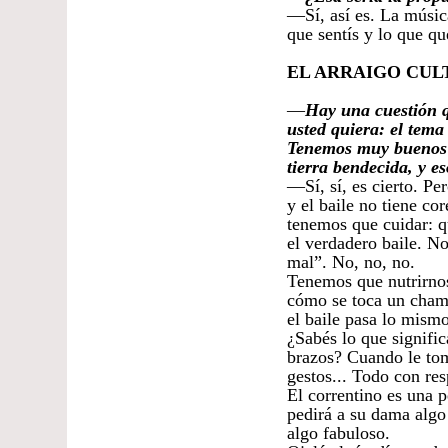
—Sí, así es. La músic
que sentís y lo que qu
EL ARRAIGO CUL
—
Hay una cuestión qu
usted quiera: el tema
Tenemos muy buenos b
tierra bendecida, y e
—Sí, sí, es cierto. Pe
y el baile no tiene co
tenemos que cuidar: q
el verdadero baile. No
mal”. No, no, no.
Tenemos que nutrirnos
cómo se toca un chama
el baile pasa lo mismo
¿Sabés lo que signifi
brazos? Cuando le tom
gestos... Todo con res
El correntino es una 
pedirá a su dama algo
algo fabuloso.