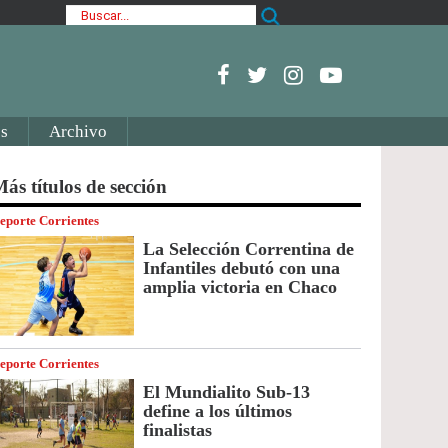
s
Archivo
ás títulos de sección
eporte Corrientes
La Selección Correntina de
Infantiles debutó con una
amplia victoria en Chaco
eporte Corrientes
El Mundialito Sub-13
define a los últimos
finalistas