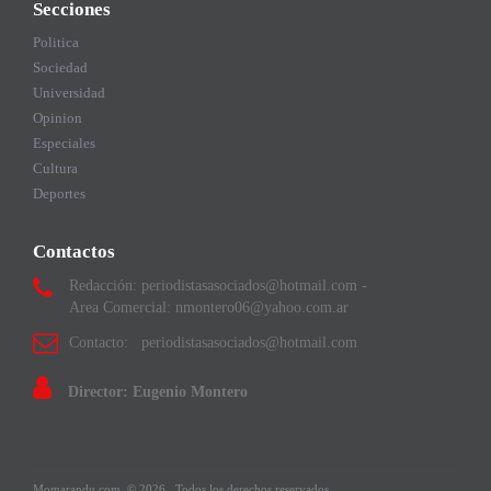
Secciones
Politica
Sociedad
Universidad
Opinion
Especiales
Cultura
Deportes
Contactos
Redacción: periodistasasociados@hotmail.com -
Area Comercial: nmontero06@yahoo.com.ar
Contacto: periodistasasociados@hotmail.com
Director: Eugenio Montero
Momarandu.com
© 2026.
Todos los derechos reservados