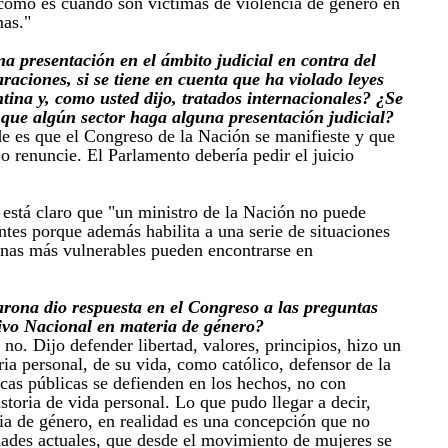
o como es cuando son víctimas de violencia de género en
mas."
a presentación en el ámbito judicial en contra del
araciones, si se tiene en cuenta que ha violado leyes
ina y, como usted dijo, tratados internacionales? ¿Se
 que algún sector haga alguna presentación judicial?
e es que el Congreso de la Nación se manifieste y que
e o renuncie. El Parlamento debería pedir el juicio
está claro que "un ministro de la Nación no puede
ntes porque además habilita a una serie de situaciones
sonas más vulnerables pueden encontrarse en
arona dio respuesta en el Congreso a las preguntas
tivo Nacional en materia de género?
no. Dijo defender libertad, valores, principios, hizo un
ria personal, de su vida, como católico, defensor de la
ticas públicas se defienden en los hechos, no con
istoria de vida personal. Lo que pudo llegar a decir,
cia de género, en realidad es una concepción que no
dades actuales, que desde el movimiento de mujeres se