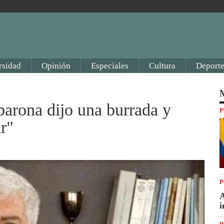
rsidad
Opinión
Especiales
Cultura
Deporte
M
barona dijo una burrada y
P
ar"
P
A
i