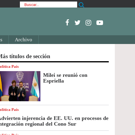
s
Archivo
ás títulos de sección
olítica País
Milei se reunió con
Espriella
olítica País
dvierten injerencia de EE. UU. en procesos de
ntegración regional del Cono Sur