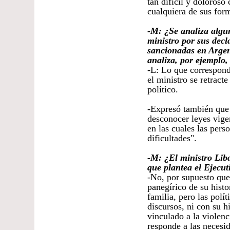
tan difícil y doloros
cualquiera de sus for
-M: ¿Se analiza algun
ministro por sus decl
sancionadas en Argent
analiza, por ejemplo,
-L: Lo que correspond
el ministro se retract
político.
-Expresó también que 
desconocer leyes vige
en las cuales las per
dificultades".
-M: ¿El ministro Lib
que plantea el Ejecu
-No, por supuesto que 
panegírico de su histo
familia, pero las polí
discursos, ni con su h
vinculado a la violen
responde a las necesi