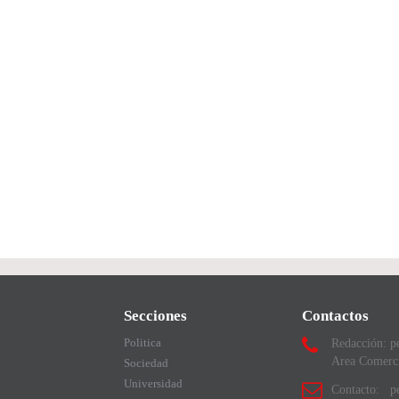
Secciones
Contactos
Politica
Redacción: p
Area Comerc
Sociedad
Universidad
Contacto: pe