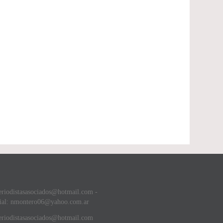
eriodistasasociados@hotmail.com -
ial: nmontero06@yahoo.com.ar
riodistasasociados@hotmail.com