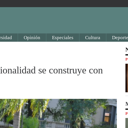
rsidad
Opinión
Especiales
Cultura
Deporte
N
P
ionalidad se construye con
M
P