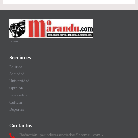
Lorem
Secciones
Politica
Sociedad
Universidad
Opinion
Especiales
Cultura
Deportes
Contactos
Redacción: periodistasasociados@hotmail.com -