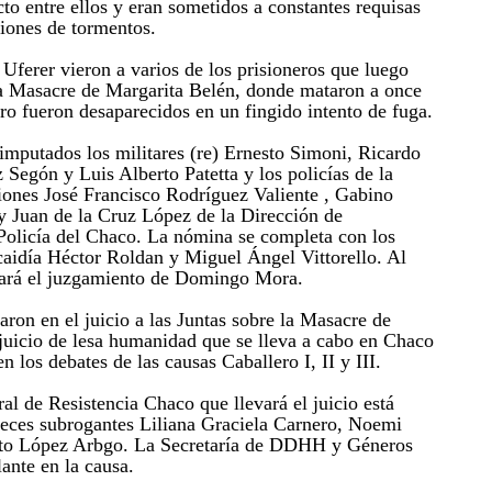
to entre ellos y eran sometidos a constantes requisas
iones de tormentos.
Uferer vieron a varios de los prisioneros que luego
la Masacre de Margarita Belén, donde mataron a once
tro fueron desaparecidos en un fingido intento de fuga.
 imputados los militares (re) Ernesto Simoni, Ricardo
Segón y Luis Alberto Patetta y los policías de la
iones José Francisco Rodríguez Valiente , Gabino
 Juan de la Cruz López de la Dirección de
 Policía del Chaco. La nómina se completa con los
caidía Héctor Roldan y Miguel Ángel Vittorello. Al
mará el juzgamiento de Domingo Mora.
ron en el juicio a las Juntas sobre la Masacre de
juicio de lesa humanidad que se lleva a cabo en Chaco
n los debates de las causas Caballero I, II y III.
al de Resistencia Chaco que llevará el juicio está
eces subrogantes Liliana Graciela Carnero, Noemi
to López Arbgo. La Secretaría de DDHH y Géneros
ante en la causa.