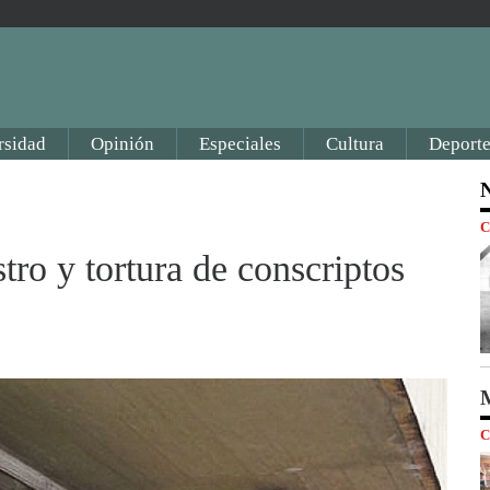
rsidad
Opinión
Especiales
Cultura
Deporte
N
C
tro y tortura de conscriptos
M
C