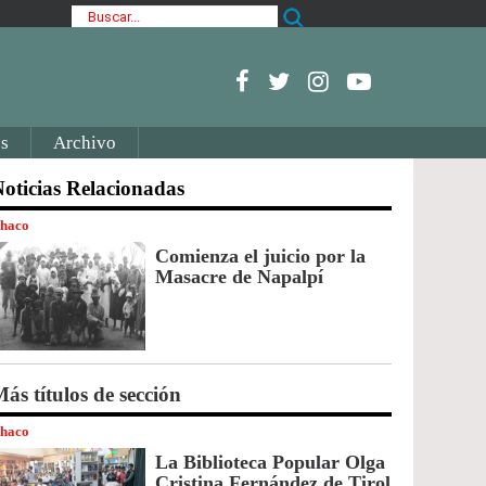
s
Archivo
oticias Relacionadas
haco
Comienza el juicio por la
Masacre de Napalpí
ás títulos de sección
haco
La Biblioteca Popular Olga
Cristina Fernández de Tirol