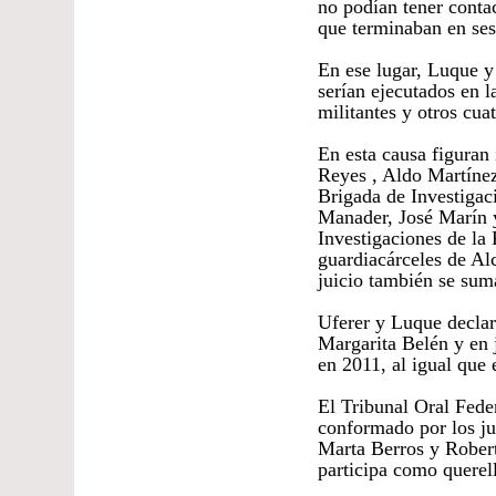
no podían tener contac
que terminaban en ses
En ese lugar, Luque y 
serían ejecutados en 
militantes y otros cua
En esta causa figuran
Reyes , Aldo Martínez 
Brigada de Investigac
Manader, José Marín y
Investigaciones de la
guardiacárceles de Al
juicio también se su
Uferer y Luque declara
Margarita Belén y en 
en 2011, al igual que e
El Tribunal Oral Feder
conformado por los ju
Marta Berros y Rober
participa como querell