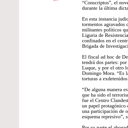
“Conscriptos”, el nov
durante la última dict
En esta instancia judic
tormentos agravados 
militantes políticos q
Liguria de Resistenci
confinados en el cent
Brigada de Investigac
El fiscal ad hoc de D
tendrá dos partes: por
Luque, y por el otro l
Domingo Mora. “Es la 
torturas a exdetenidos
“De alguna manera est
que ha sido el terror
fue el Centro Clandes
un papel protagónico 
una participación de o
esquema represivo”, s
Por su parte el aboga