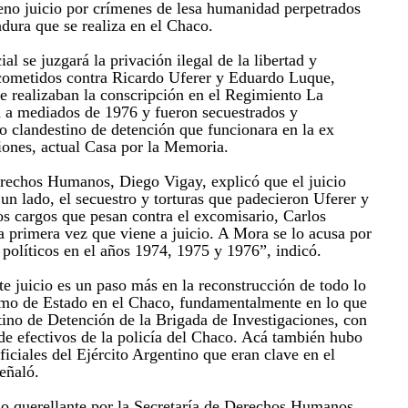
eno juicio por crímenes de lesa humanidad perpetrados
adura que se realiza en el Chaco.
ial se juzgará la privación ilegal de la libertad y
cometidos contra Ricardo Uferer y Eduardo Luque,
ue realizaban la conscripción en el Regimiento La
a a mediados de 1976 y fueron secuestrados y
ro clandestino de detención que funcionara en la ex
iones, actual Casa por la Memoria.
erechos Humanos, Diego Vigay, explicó que el juicio
 un lado, el secuestro y torturas que padecieron Uferer y
os cargos que pesan contra el excomisario, Carlos
primera vez que viene a juicio. A Mora se lo acusa por
 políticos en el años 1974, 1975 y 1976”, indicó.
e juicio es un paso más en la reconstrucción de todo lo
ismo de Estado en el Chaco, fundamentalmente en lo que
tino de Detención de la Brigada de Investigaciones, con
de efectivos de la policía del Chaco. Acá también hubo
ficiales del Ejército Argentino que eran clave en el
eñaló.
do querellante por la Secretaría de Derechos Humanos