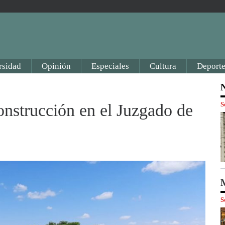
rsidad
Opinión
Especiales
Cultura
Deporte
N
S
construcción en el Juzgado de
M
S