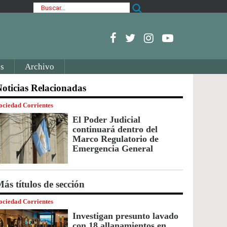
s
Archivo
oticias Relacionadas
ociedad Corrientes
El Poder Judicial
continuará dentro del
Marco Regulatorio de
Emergencia General
ás títulos de sección
ociedad Corrientes
Investigan presunto lavado
con 18 allanamientos en