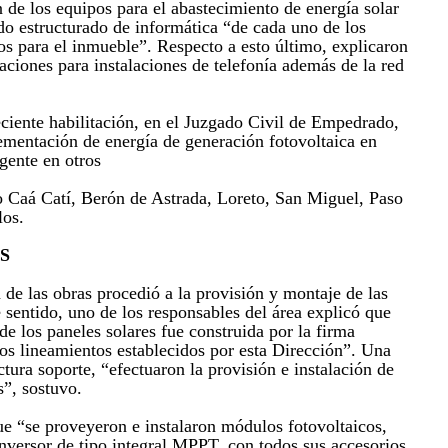
n de los equipos para el abastecimiento de energía solar
ado estructurado de informática “de cada uno de los
os para el inmueble”. Respecto a esto último, explicaron
aciones para instalaciones de telefonía además de la red
eciente habilitación, en el Juzgado Civil de Empedrado,
mentación de energía de generación fotovoltaica en
igente en otros
 Caá Catí, Berón de Astrada, Loreto, San Miguel, Paso
los.
S
de las obras procedió a la provisión y montaje de las
e sentido, uno de los responsables del área explicó que
 de los paneles solares fue construida por la firma
los lineamientos establecidos por esta Dirección”. Una
ctura soporte, “efectuaron la provisión e instalación de
”, sostuvo.
ue “se proveyeron e instalaron módulos fotovoltaicos,
inversor de tipo integral MPPT, con todos sus accesorios