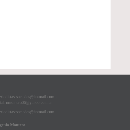
eriodistasasociados@hotmail.com -
ial: nmontero06@yahoo.com.ar
riodistasasociados@hotmail.com
ugenio Montero