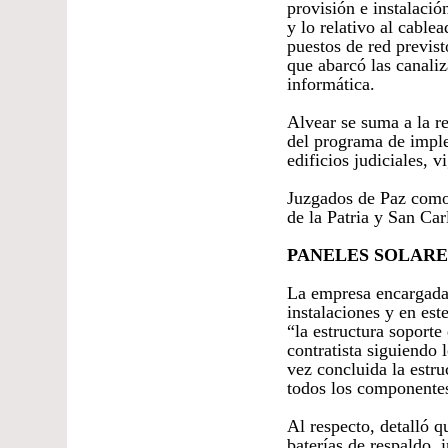
provisión e instalació
y lo relativo al cable
puestos de red previst
que abarcó las canaliz
informática.
Alvear se suma a la r
del programa de imple
edificios judiciales, v
Juzgados de Paz como
de la Patria y San Car
PANELES SOLARE
La empresa encargada 
instalaciones y en est
“la estructura soporte
contratista siguiendo 
vez concluida la estru
todos los componentes
Al respecto, detalló q
baterías de respaldo, 