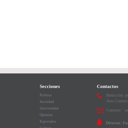
Secciones
Contactos
Politica
Redacción: p
Area Comerc
Sociedad
Universidad
Contacto: pe
Opinion
Especiales
Director: E
Cultura